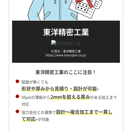
東洋精密工業
引用元：東洋精密工業
https://www.toyo-ppm.co.jp/
東洋精密工業のここに注目！
図面が無くても
形状や厚みから見積り・設計が可能
>
2mmを超える厚み
50μmの薄板から
のある加工まで
対応
設計～複合加工まで一貫し
協力会社との連携で
て対応
>が可能