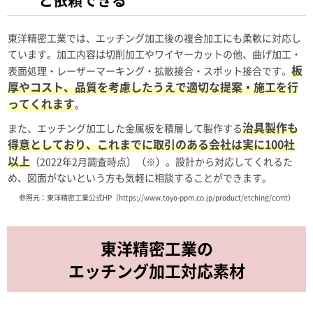
東洋精密工業では、エッチング加工後の複合加工にも柔軟に対応し
ています。加工内容は切削加工やワイヤーカットの他、曲げ加工・
板
表面処理・レーザーマーキング・拡散接合・スポット接合です。
厚やコスト、品質を考慮したうえで適切な提案・施工を行
ってくれます
。
治具製作も
また、エッチング加工した金属板を積層して製作する
得意としており、これまでに取引のある会社は実に100社
以上
（2022年2月調査時点）（※）。設計から対応してくれるた
め、図面がないという方も気軽に相談することができます。
参照元：東洋精密工業公式HP（https://www.toyo-ppm.co.jp/product/etching/ccmt）
東洋精密工業の
エッチング加工対応素材