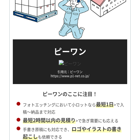
ピーワン
引用元：ピーワン
https://www.p1-net.co.jp/
ピーワンのここに注目！
最短1日
フォトエッチングにおいて小ロットなら
>で入
稿～納品まで対応
最短2時間以内の見積り
>で急ぎ需要にも応える
ロゴやイラストの書き
手書き原稿にも対応でき、
起こし
も依頼できる