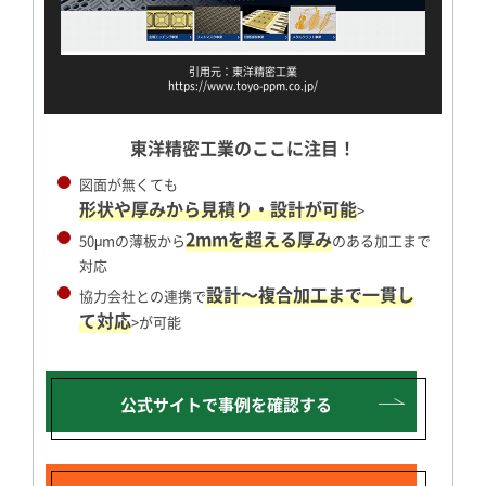
引用元：東洋精密工業
https://www.toyo-ppm.co.jp/
東洋精密工業のここに注目！
図面が無くても
形状や厚みから見積り・設計が可能
>
2mmを超える厚み
50μmの薄板から
のある加工まで
対応
設計～複合加工まで一貫し
協力会社との連携で
て対応
>が可能
公式サイトで
事例を確認する