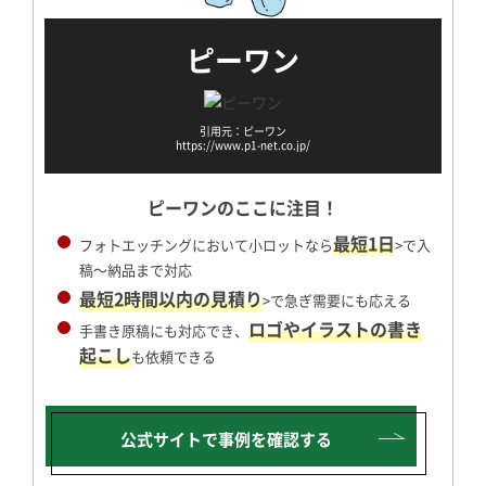
ピーワン
引用元：ピーワン
https://www.p1-net.co.jp/
ピーワンのここに注目！
最短1日
フォトエッチングにおいて小ロットなら
>で入
稿～納品まで対応
最短2時間以内の見積り
>で急ぎ需要にも応える
ロゴやイラストの書き
手書き原稿にも対応でき、
起こし
も依頼できる
公式サイトで
事例を確認する