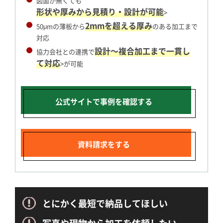
図面が無くても
形状や厚みから見積り・設計が可能
>
2mmを超える厚み
50μmの薄板から
のある加工まで
対応
設計～複合加工まで一貫し
協力会社との連携で
て対応
>が可能
公式サイトで
事例を確認する
資料請求をする
とにかく最短で納品してほしい
写真や現物から加工を依頼したい