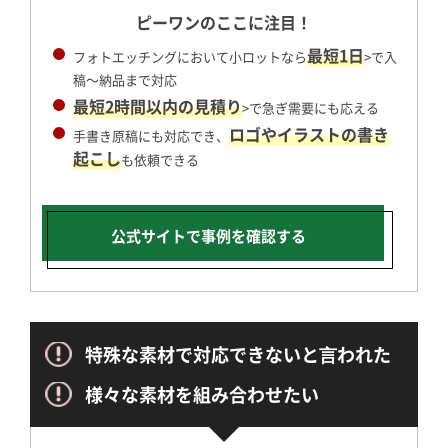
ピーワンのここに注目！
最短1日
フォトエッチングにおいて小ロットなら
>で入
稿～納品まで対応
最短2時間以内の見積り
>で急ぎ需要にも応える
ロゴやイラストの書き
手書き原稿にも対応でき、
起こし
も依頼できる
公式サイトで
事例を確認する
特殊な素材で対応できないと⾔われた
様々な素材を組み合わせたい