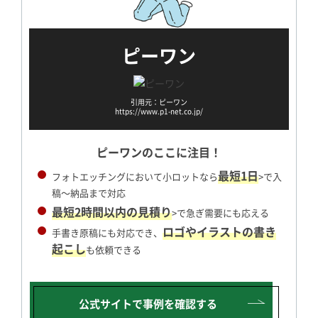
ピーワン
引用元：ピーワン
https://www.p1-net.co.jp/
ピーワンのここに注目！
最短1日
フォトエッチングにおいて小ロットなら
>で入
稿～納品まで対応
最短2時間以内の見積り
>で急ぎ需要にも応える
ロゴやイラストの書き
手書き原稿にも対応でき、
起こし
も依頼できる
公式サイトで
事例を確認する