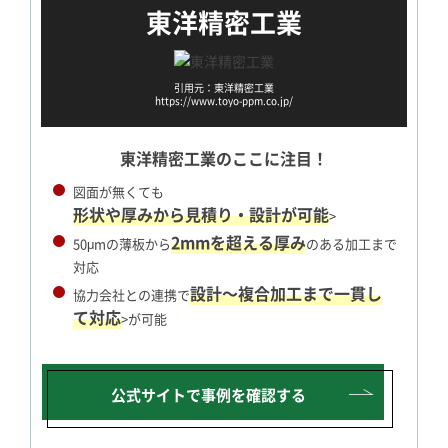
東洋精密工業
引用元：東洋精密工業
https://www.toyo-ppm.co.jp/
東洋精密工業のここに注目！
図面が無くても
形状や厚みから見積り・設計が可能
>
2mmを超える厚み
50μmの薄板から
のある加工まで
対応
設計～複合加工まで一貫し
協力会社との連携で
て対応
>が可能
公式サイトで
事例を確認する