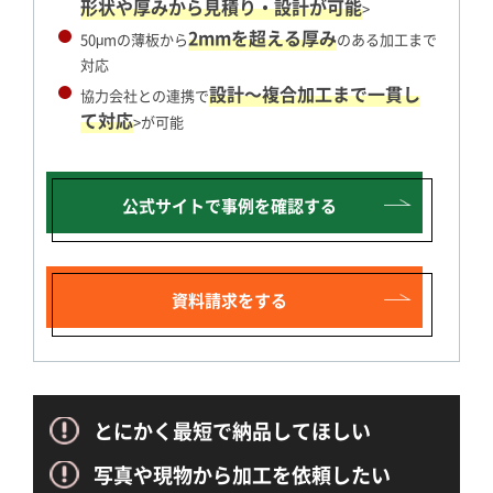
形状や厚みから見積り・設計が可能
>
2mmを超える厚み
50μmの薄板から
のある加工まで
対応
設計～複合加工まで一貫し
協力会社との連携で
て対応
>が可能
公式サイトで
事例を確認する
資料請求をする
とにかく最短で納品してほしい
写真や現物から加工を依頼したい