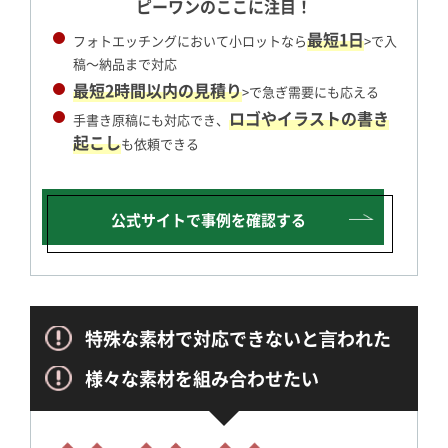
ピーワンのここに注目！
最短1日
フォトエッチングにおいて小ロットなら
>で入
稿～納品まで対応
最短2時間以内の見積り
>で急ぎ需要にも応える
ロゴやイラストの書き
手書き原稿にも対応でき、
起こし
も依頼できる
公式サイトで
事例を確認する
特殊な素材で対応できないと⾔われた
様々な素材を組み合わせたい