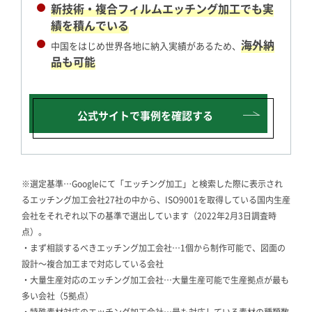
新技術・複合フィルムエッチング加工でも実
績を積んでいる
海外納
中国をはじめ世界各地に納入実績があるため、
品も可能
公式サイトで
事例を確認する
※選定基準…Googleにて「エッチング加工」と検索した際に表示され
るエッチング加工会社27社の中から、ISO9001を取得している国内生産
会社をそれぞれ以下の基準で選出しています（2022年2月3日調査時
点）。
・まず相談するべきエッチング加工会社…1個から制作可能で、図面の
設計～複合加工まで対応している会社
・大量生産対応のエッチング加工会社…大量生産可能で生産拠点が最も
多い会社（5拠点）
・特殊素材対応のエッチング加工会社…最も対応している素材の種類数