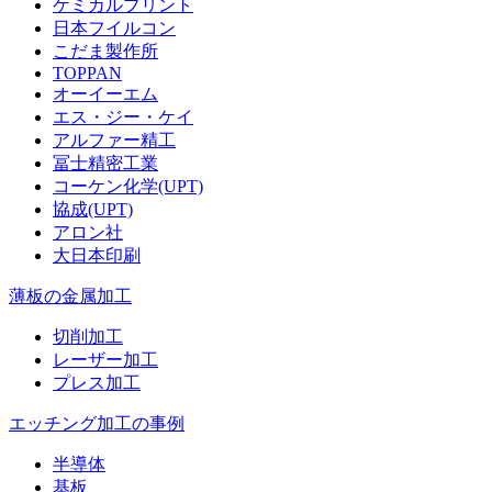
ケミカルプリント
日本フイルコン
こだま製作所
TOPPAN
オーイーエム
エス・ジー・ケイ
アルファー精工
冨士精密工業
コーケン化学(UPT)
協成(UPT)
アロン社
大日本印刷
薄板の金属加工
切削加工
レーザー加工
プレス加工
エッチング加工の事例
半導体
基板