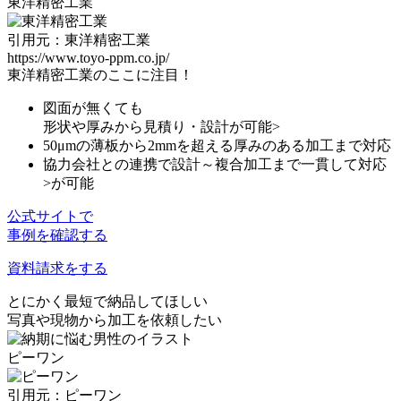
東洋精密工業
引用元：東洋精密工業
https://www.toyo-ppm.co.jp/
東洋精密工業のここに注目！
図面が無くても
形状や厚みから見積り・設計が可能
>
50μmの薄板から
2mmを超える厚み
のある加工まで対応
協力会社との連携で
設計～複合加工まで一貫して対応
>が可能
公式サイトで
事例を確認する
資料請求をする
とにかく最短で納品してほしい
写真や現物から加工を依頼したい
ピーワン
引用元：ピーワン