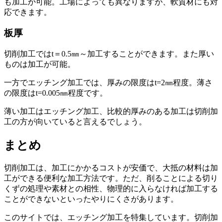
も加工が可能
。工場によっても異なりますが、軟質材にも対
応できます。
板厚
切削加工ではt＝0.5㎜～加工することができます。また厚い
ものは加工が可能。
一方でエッチング加工では、厚みの限度はt=2㎜程度。薄さ
の限度はt=0.005㎜程度です。
薄い加工はエッチング加工、比較的厚みのある加工は切削加
工の方が向いている
と言えるでしょう。
まとめ
切削加工は、
加工にかかるコストが安価で、大抵の材料は加
工ができる便利な加工方法
です。ただ、削ることによる切り
くずの処理や素材との相性、物理的に入らなければ加工する
ことができないといったやりにくさがあります。
このサイトでは、エッチング加工を特集しています。
切削加