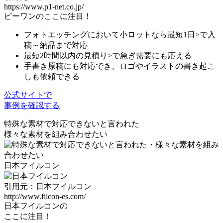
https://www.p1-net.co.jp/
ピーワンのここに注目！
フォトエッチングにおいて小ロットなら
最短1日
>で入
稿～納品まで対応
最短2時間以内の見積り
>で急ぎ需要にも応える
手書き原稿にも対応でき、
ロゴやイラストの書き起こ
し
も依頼できる
公式サイトで
事例を確認する
特殊な素材で対応できないと⾔われた
様々な素材を組み合わせたい
日本フイルコン
引用元：日本フイルコン
http://www.filcon-es.com/
日本フイルコンの
ここに注目！