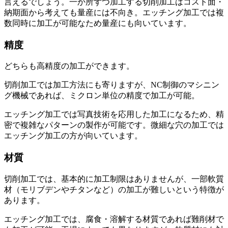
言えるでしょう。
一か所ずつ加工する切削加工はコスト面・
納期面から考えても量産には不向き
。
エッチング加工では複
数同時に加工が可能なため量産にも向いています
。
精度
どちらも高精度の加工
ができます。
切削加工では加工方法にも寄りますが、
NC制御のマシニン
グ機械であれば、ミクロン単位の精度で加工が可能
。
エッチング加工では
写真技術を応用した加工になるため、精
密で複雑なパターンの製作が可能
です。微細な穴の加工では
エッチング加工の方が向いています。
材質
切削加工では、
基本的に加工制限はありませんが、一部軟質
材（モリブデンやチタンなど）の加工が難しい
という特徴が
あります。
エッチング加工では、
腐食・溶解する材質であれば難削材で