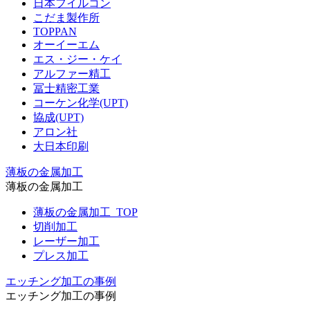
日本フイルコン
こだま製作所
TOPPAN
オーイーエム
エス・ジー・ケイ
アルファー精工
冨士精密工業
コーケン化学(UPT)
協成(UPT)
アロン社
大日本印刷
薄板の金属加工
薄板の金属加工
薄板の金属加工_TOP
切削加工
レーザー加工
プレス加工
エッチング加工の事例
エッチング加工の事例