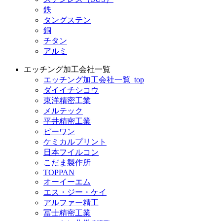
鉄
タングステン
銅
チタン
アルミ
エッチング加工会社一覧
エッチング加工会社一覧_top
ダイイチシコウ
東洋精密工業
メルテック
平井精密工業
ピーワン
ケミカルプリント
日本フイルコン
こだま製作所
TOPPAN
オーイーエム
エス・ジー・ケイ
アルファー精工
冨士精密工業