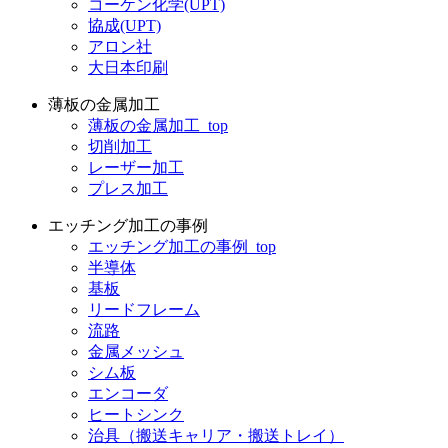
コーケン化学(UPT)
協成(UPT)
アロン社
大日本印刷
薄板の金属加工
薄板の金属加工_top
切削加工
レーザー加工
プレス加工
エッチング加工の事例
エッチング加工の事例_top
半導体
基板
リードフレーム
流路
金属メッシュ
シム板
エンコーダ
ヒートシンク
治具（搬送キャリア・搬送トレイ）