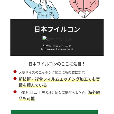
日本フイルコン
引用元：日本フイルコン
http://www.filcon-es.com/
日本フイルコンの
ここに注目！
大型サイズのエッチング加工にも柔軟に対応
新技術・複合フィルムエッチング加工でも実
績を積んでいる
海外納
中国をはじめ世界各地に納入実績があるため、
品も可能