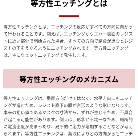
等方性エッチングとは
等方性エッチングとは、エッチングの反応がすべての方向に向かっ
て行われることです。例えば、エッチングがウエハー表面のレジス
トに近い部分で開始された場合、すべての方向で腐食が進むとレジ
ストの下をえぐるようにエッチングされます。等方性エッチング
は、主にウェットエッチングで発生します。
等方性エッチングのメカニズム
等方性エッチングは、垂直方向だけではなく、水平方向にもエッチ
ングが進むため、レジスト直下の膜が台形のような形になります。
本来の狙い値であるマスクの寸法から、ずれが生じるため、不具合
が起こる可能性があります。例えば、形状が不均一なため、局所的
に電流密度が高まったり、局所的に応力が増加することなどが考え
られます。等方性エッチングは、薬液によりどの方向からもエッチ