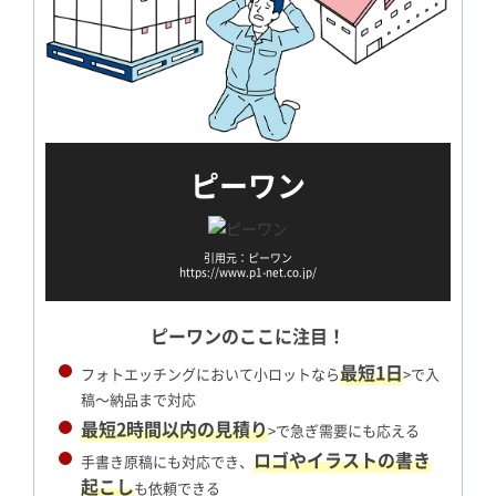
ピーワン
引用元：ピーワン
https://www.p1-net.co.jp/
ピーワンのここに注目！
最短1日
フォトエッチングにおいて小ロットなら
>で入
稿～納品まで対応
最短2時間以内の見積り
>で急ぎ需要にも応える
ロゴやイラストの書き
手書き原稿にも対応でき、
起こし
も依頼できる