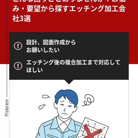
み・要望から探すエッチング加工会
社3選
設計、図面作成から
お願いしたい
エッチング後の複合加工まで対応して
ほしい