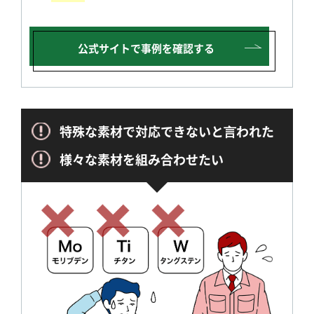
公式サイトで
事例を確認する
特殊な素材で対応できないと⾔われた
様々な素材を組み合わせたい