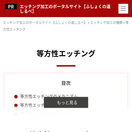
エッチング加工のポータルサイト【ふしょくの道
しるべ】
エッチング加工のポータルサイト【ふしょくの道しるべ】
»
エッチング加工の種類
»
等
方性エッチング
等方性エッチング
等方性エッチングのメカニズム
等方性エッチングになるケース
等方性エッチングのメリット
等方性エッチングのデメリット
等方性エッチングを行うにあたって