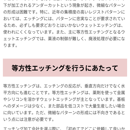
下が加工されるアンダーカットという現象が起き、微細なパターン
の形成は困難です。特に、近年の集積度の高いレジストパターンに
おいては、エッチングには、パターンに忠実なことが要求されてい
るため、必ずしも要求どおりとはいかないウェットエッチングは、
使われにくくなっています。また、主に等方性エッチングとなるウ
ェットエッチングでは、薬液の制御が難しく、廃液処理が必要にな
ります。
等方性エッチングを行うにあたって
等方性エッチングは、エッチングの反応が、垂直方向だけでなく水
平方向にも進むことです。等方性エッチングは、薬剤を使って金属
やシリコンを溶かすウェットエッチングが主となっています。基板
へのダメージは少なく、また部品を低コストで大量生産したい場合
に向いています。ただ、微細なパターンの形成には不向きであると
いう点には注意が必要です。
エッチング加工会社を選ぶ際に、「初めてでどこに依頼して良いか