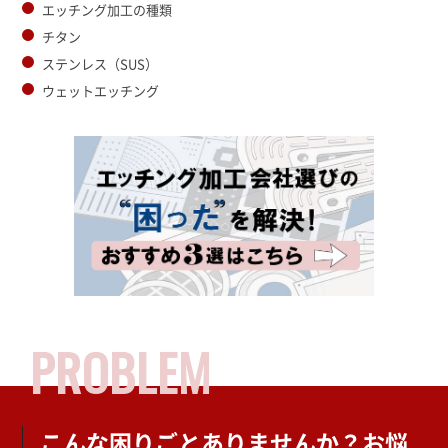
エッチング加工の種類
チタン
ステンレス（SUS）
ウェットエッチング
PROBLEM
こんな困りごとありませんか？
お悩