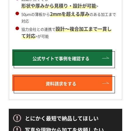
形状や厚みから見積り・設計が可能
>
2mmを超える厚み
50μmの薄板から
のある加工まで
対応
設計～複合加工まで一貫し
協力会社との連携で
て対応
>が可能
公式サイトで
事例を確認する
資料請求をする
とにかく最短で納品してほしい
写真や現物から加工を依頼したい