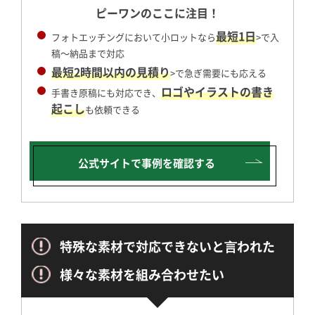
ピーワンのここに注目！
最短1日
フォトエッチングにおいて小ロットなら
>で入
稿～納品まで対応
最短2時間以内の見積り
>で急ぎ需要にも応える
ロゴやイラストの書き
手書き原稿にも対応でき、
起こし
も依頼できる
公式サイトで
事例を確認する
特殊な素材で対応できないと⾔われた
様々な素材を組み合わせたい